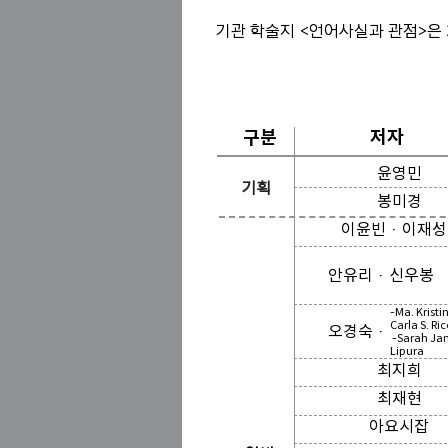
기관 학술지 <언어사실과 관점>은 
​저자
구분
윤영민 
기획
봉미경 20세기 초
이윤빈 · 이재성 생성형
안유리 · 신우봉
― 요
-Ma. Kristi
Carla S. Ri
오경숙 ·
-Sarah Jan
Lipura
최지희 한국어 학
최재현 경력별 한국어 
아요시잡 