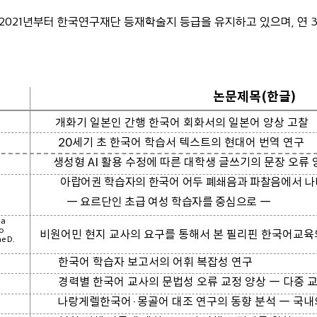
2021년부터 한국연구재단 등재학술지 등급을 유지하고 있으며, 연 3
vol.66
논문제목(한글)
개화기 일본인 간행 한국어 회화서의 일본어 양상 고찰
 한국어 학습서 텍스트의 현대어 번역 연구
 AI 활용 수정에 따른 대학생 글쓰기의 문장 오류 양
아랍어권 학습자의 한국어 어두 폐쇄음과 파찰음에서 나
르단인 초급 여성 학습자를 중심으로 ―
na
co
비원어민 현지 교사의 요구를 통해서 본 필리핀 한국어교육
e D.
​
습자 보고서의 어휘 복잡성 연구
교사의 문법성 오류 교정 양상 ― 다중 교정 말뭉
나랑게렐한국어·몽골어 대조 연구의 동향 분석 ― 국내의 