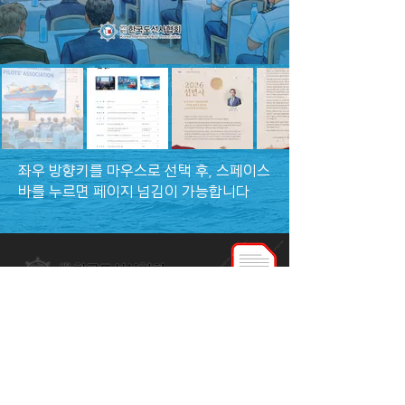
​좌우 방향키를 마우스로 선택 후, 스페이스
바를 누르면 페이지 넘김이 가능합니다
ADD[07238] 서울시 영등포구 국회대로76
길 18, 10층(여의도동, 오성빌딩)
Tel02-784-6022
FAX02-783-0931
E-mailkmpilot@kmpilot.or.kr